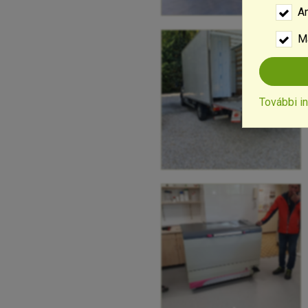
An
M
További i