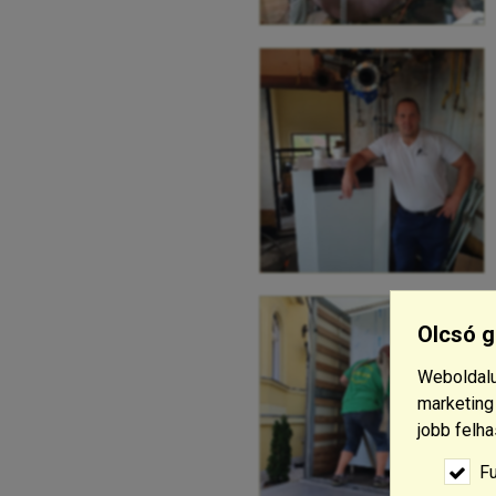
Olcsó g
Weboldalu
marketing
jobb felh
Fu