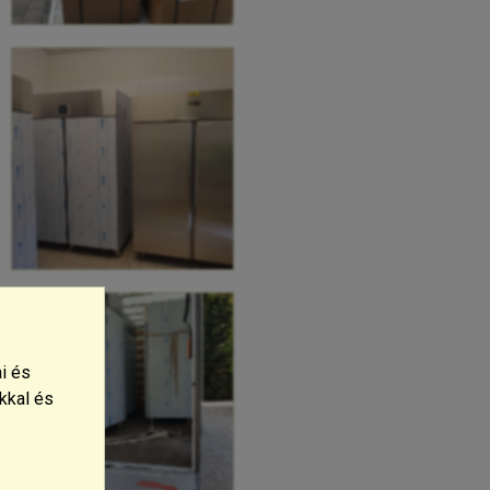
i és
kkal és