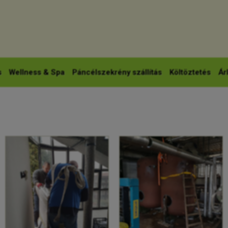
s
Wellness & Spa
Páncélszekrény szállítás
Költöztetés
Árl