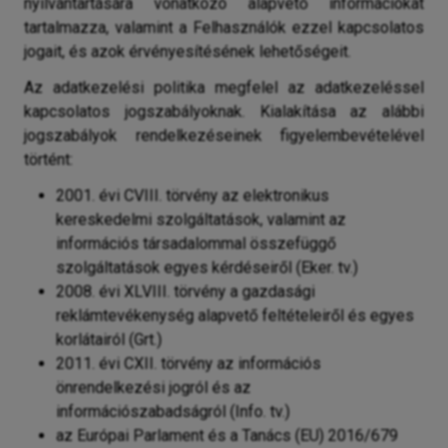
nyilvántartására vonatkozó alapvető információkat
tartalmazza, valamint a Felhasználók ezzel kapcsolatos
jogait, és azok érvényesítésének lehetőségeit.
Az adatkezelési politika megfelel az adatkezeléssel
kapcsolatos jogszabályoknak. Kialakítása az alábbi
jogszabályok rendelkezéseinek figyelembevételével
történt:
2001. évi CVIII. törvény az elektronikus
kereskedelmi szolgáltatások, valamint az
információs társadalommal összefüggő
szolgáltatások egyes kérdéseiről (Eker. tv.)
2008. évi XLVIII. törvény a gazdasági
reklámtevékenység alapvető feltételeiről és egyes
korlátairól (Grt.)
2011. évi CXII. törvény az információs
önrendelkezési jogról és az
információszabadságról (Info. tv.)
az Európai Parlament és a Tanács (EU) 2016/679