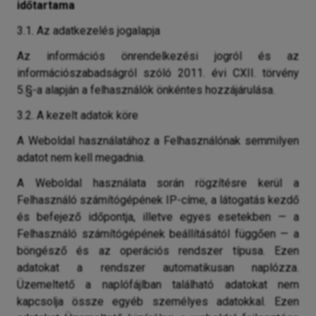
időtartama
3.1. Az adatkezelés jogalapja
Az információs önrendelkezési jogról és az
információszabadságról szóló 2011. évi CXII. törvény
5.§-a alapján a felhasználók önkéntes hozzájárulása.
3.2. A kezelt adatok köre
A Weboldal használatához a Felhasználónak semmilyen
adatot nem kell megadnia.
A Weboldal használata során rögzítésre kerül a
Felhasználó számítógépének IP-címe, a látogatás kezdő
és befejező időpontja, illetve egyes esetekben — a
Felhasználó számítógépének beállításától függően — a
böngésző és az operációs rendszer típusa. Ezen
adatokat a rendszer automatikusan naplózza.
Üzemeltető a naplófájlban található adatokat nem
kapcsolja össze egyéb személyes adatokkal. Ezen