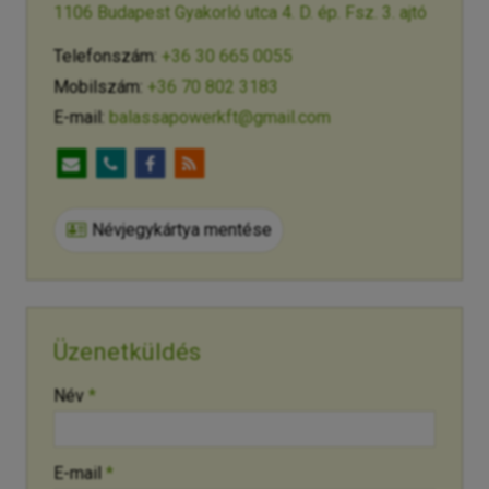
1106 Budapest Gyakorló utca 4. D. ép. Fsz. 3. ajtó
Telefonszám:
+36 30 665 0055
Mobilszám:
+36 70 802 3183
E-mail:
balassapowerkft@gmail.com
Névjegykártya mentése
Üzenetküldés
-
Név
*
-
E-mail
*