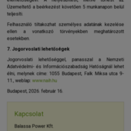
Üzemeltető a beérkezést követően 5 munkanapon belül
teljesíti.
Felhasználó tiltakozhat személyes adatának kezelése
ellen a vonatkozó törvényekben meghatározott
esetekben.
7. Jogorvoslati lehetőségek
Jogorvoslati lehetőséggel, panasszal a Nemzeti
Adatvédelmi- és Információszabadság Hatóságnál lehet
élni, melynek címe: 1055 Budapest, Falk Miksa utca 9-
11., weblap:
www.naih.hu
Budapest, 2026. február 16.
Kapcsolat
Balassa Power Kft.