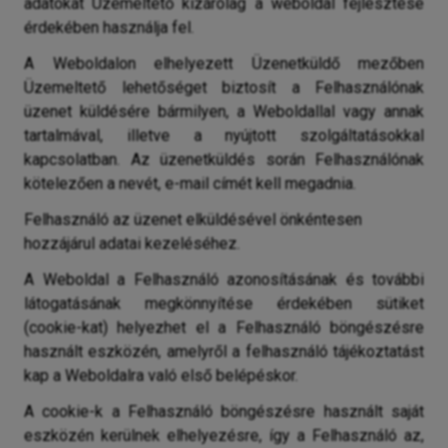
adatokat Üzemeltető kizárólag a weboldal fejlesztése
érdekében használja fel.
A Weboldalon elhelyezett Üzenetküldő mezőben
Üzemeltető lehetőséget biztosít a Felhasználónak
üzenet küldésére bármilyen, a Weboldallal vagy annak
tartalmával, illetve a nyújtott szolgáltatásokkal
kapcsolatban. Az üzenetküldés során Felhasználónak
kötelezően a nevét, e-mail címét kell megadnia.
Felhasználó az üzenet elküldésével önkéntesen
hozzájárul adatai kezeléséhez.
A Weboldal a Felhasználó azonosításának és további
látogatásának megkönnyítése érdekében sütiket
(cookie-kat) helyezhet el a Felhasználó böngészésre
használt eszközén, amelyről a felhasználó tájékoztatást
kap a Weboldalra való első belépéskor.
A cookie-k a Felhasználó böngészésre használt saját
eszközén kerülnek elhelyezésre, így a Felhasználó az,