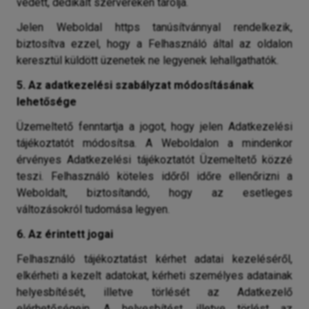
védett, dedikált szervereken tárolja.
Jelen Weboldal https tanúsítvánnyal rendelkezik,
biztosítva ezzel, hogy a Felhasználó által az oldalon
keresztül küldött üzenetek ne legyenek lehallgathatók.
5. Az adatkezelési szabályzat módosításának
lehetősége
Üzemeltető fenntartja a jogot, hogy jelen Adatkezelési
tájékoztatót módosítsa. A Weboldalon a mindenkor
érvényes Adatkezelési tájékoztatót Üzemeltető közzé
teszi. Felhasználó köteles időről időre ellenőrizni a
Weboldalt, biztosítandó, hogy az esetleges
változásokról tudomása legyen.
6. Az érintett jogai
Felhasználó tájékoztatást kérhet adatai kezeléséről,
elkérheti a kezelt adatokat, kérheti személyes adatainak
helyesbítését, illetve törlését az Adatkezelő
elérhetőségein. A helyesbítést, illetve törlést az