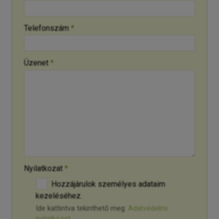
-
Telefonszám
*
-
Üzenet
*
-
-
-
Nyilatkozat
*
Hozzájárulok személyes adataim
kezeléséhez.
Ide kattintva tekinthető meg:
Adatvédelmi
nyilatkozat
.