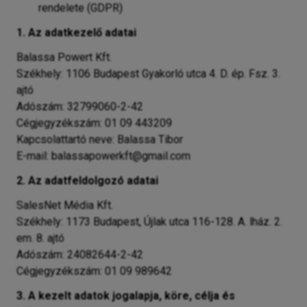
rendelete (GDPR)
1. Az adatkezelő adatai
Balassa Powert Kft.
Székhely: 1106 Budapest Gyakorló utca 4. D. ép. Fsz. 3.
ajtó
Adószám: 32799060-2-42
Cégjegyzékszám: 01 09 443209
Kapcsolattartó neve: Balassa Tibor
E-mail:
balassapowerkft@gmail.com
2. Az adatfeldolgozó adatai
SalesNet Média Kft.
Székhely: 1173 Budapest, Újlak utca 116-128. A. lház. 2.
em. 8. ajtó
Adószám: 24082644-2-42
Cégjegyzékszám: 01 09 989642
3. A kezelt adatok jogalapja, köre, célja és