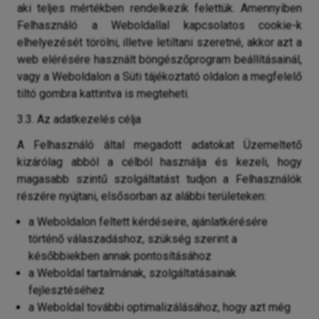
aki teljes mértékben rendelkezik felettük. Amennyiben
Felhasználó a Weboldallal kapcsolatos cookie-k
elhelyezését törölni, illetve letiltani szeretné, akkor azt a
web elérésére használt böngészőprogram beállításainál,
vagy a Weboldalon a Süti tájékoztató oldalon a megfelelő
tiltó gombra kattintva is megteheti.
3.3. Az adatkezelés célja
A Felhasználó által megadott adatokat Üzemeltető
kizárólag abból a célból használja és kezeli, hogy
magasabb szintű szolgáltatást tudjon a Felhasználók
részére nyújtani, elsősorban az alábbi területeken:
a Weboldalon feltett kérdéseire, ajánlatkérésére
történő válaszadáshoz, szükség szerint a
későbbiekben annak pontosításához
a Weboldal tartalmának, szolgáltatásainak
fejlesztéséhez
a Weboldal további optimalizálásához, hogy azt még