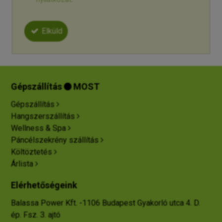
Elküld
Gépszállítás
MOST

Gépszállítás
Hangszerszállítás
Wellness & Spa
Páncélszekrény szállítás
Költöztetés
Árlista
Elérhetőségeink
Balassa Power Kft. -
1106 Budapest Gyakorló utca 4. D.
ép. Fsz. 3. ajtó